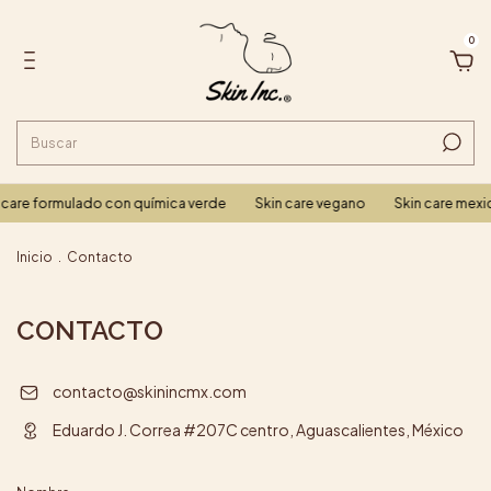
0
care formulado con química verde
Skin care vegano
Skin care mexi
Inicio
.
Contacto
CONTACTO
contacto@skinincmx.com
Eduardo J. Correa #207C centro, Aguascalientes, México