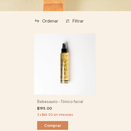
Ordenar
Filtrar
Bebesaurio - Tónico facial
$195.00
3
x
$65.00
sin intereses
Comprar