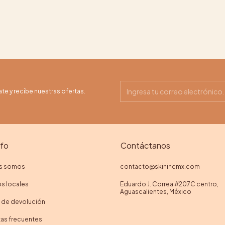
ate y recibe nuestras ofertas.
nfo
Contáctanos
s somos
contacto@skinincmx.com
s locales
Eduardo J. Correa #207C centro,
Aguascalientes, México
a de devolución
as frecuentes