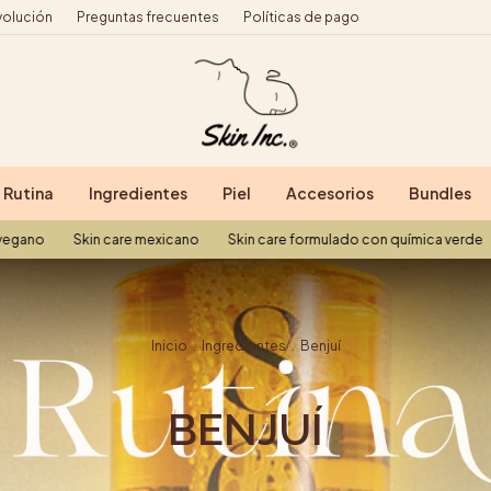
volución
Preguntas frecuentes
Políticas de pago
Rutina
Ingredientes
Piel
Accesorios
Bundles
Skin care mexicano
Skin care formulado con química verde
Skin ca
Inicio
.
Ingredientes
.
Benjuí
BENJUÍ