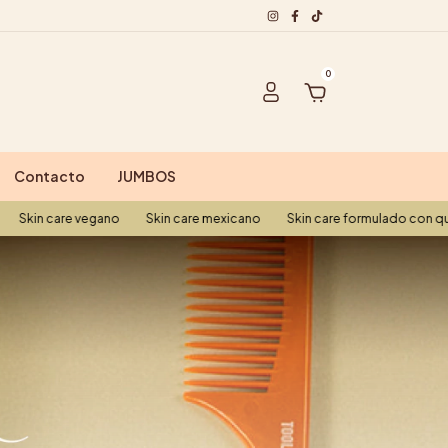
0
Contacto
JUMBOS
re vegano
Skin care mexicano
Skin care formulado con química ver