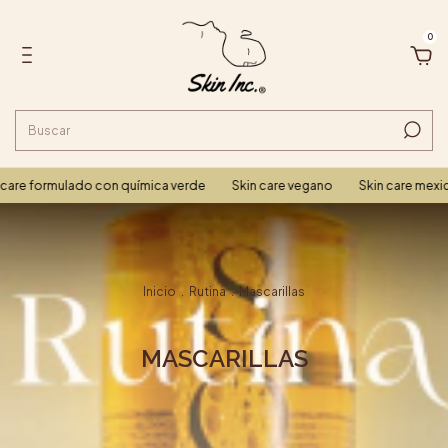
0
care formulado con química verde
Skin care vegano
Skin care mexic
Inicio
.
Rutina
.
Mascarillas
MASCARILLAS