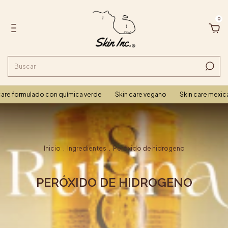
0
re formulado con química verde
Skin care vegano
Skin care mexica
Inicio
.
Ingredientes
.
Peróxido de hidrogeno
PERÓXIDO DE HIDROGENO