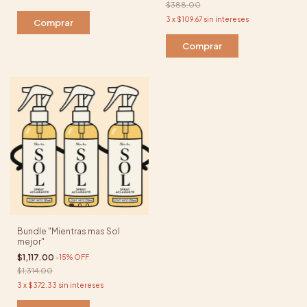
$388.00
3
x
$109.67
sin intereses
Comprar
Bundle "Mientras mas Sol
mejor"
$1,117.00
-
15
%
OFF
$1,314.00
3
x
$372.33
sin intereses