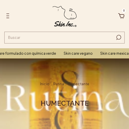
0
re formulado con química verde
Skin care vegano
Skin care mexica
Inicio
.
Rutina
.
Humectante
HUMECTANTE