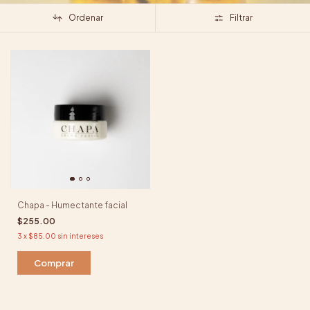
Ordenar
Filtrar
Chapa - Humectante facial
$255.00
3
x
$85.00
sin intereses
Comprar