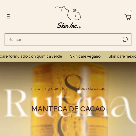
0
care formulado con química verde
Skin care vegano
Skin care mexic
Inicio
.
Ingredientes
.
Manteca de cacao
MANTECA DE CACAO