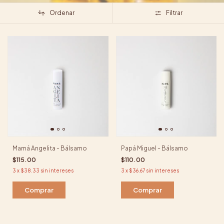
Ordenar
Filtrar
Mamá Angelita - Bálsamo
Papá Miguel - Bálsamo
$115.00
$110.00
3
x
$38.33
sin intereses
3
x
$36.67
sin intereses
Comprar
Comprar