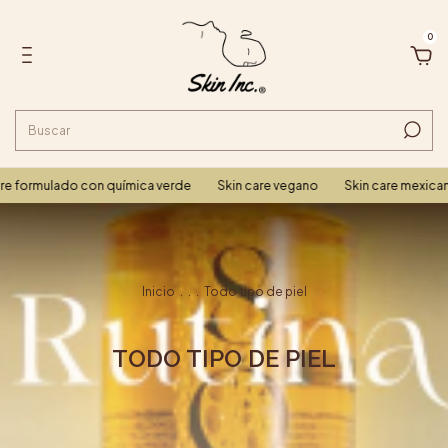
0
e formulado con química verde
Skin care vegano
Skin care mexican
Inicio
.
.
.
Todo tipo de piel
TODO TIPO DE PIEL