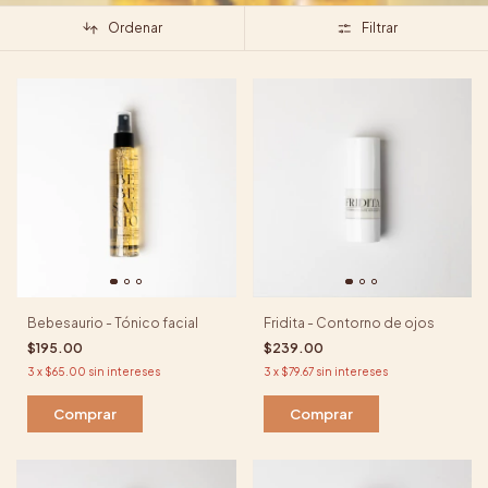
Ordenar
Filtrar
Bebesaurio - Tónico facial
Fridita - Contorno de ojos
$195.00
$239.00
3
x
$65.00
sin intereses
3
x
$79.67
sin intereses
Comprar
Comprar