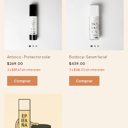
Antioco - Protector solar
Bodoca- Serum facial
$269.00
$439.00
3
x
$89.67
sin intereses
3
x
$146.33
sin intereses
Comprar