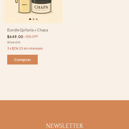
Bundle Epifanía + Chapa
$649.00
-
15
%
OFF
$764.00
3
x
$216.33
sin intereses
NEWSLETTER