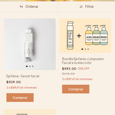
Ordenar
Filtrar
Bundle Epifanía + Limpiador
Facial a tu elección
$593.00
-
15
%
OFF
$698.00
Epifania- Serum facial
3
x
$197.67
sin intereses
$509.00
3
x
$169.67
sin intereses
Comprar