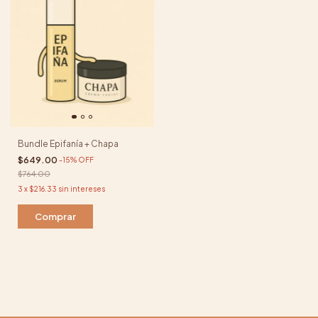
Bundle Epifanía + Chapa
$649.00
-
15
%
OFF
$764.00
3
x
$216.33
sin intereses