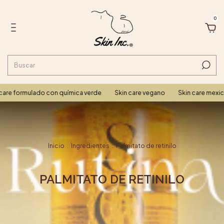
0
are formulado con química verde
Skin care vegano
Skin care mexic
Inicio
.
Ingredientes
.
Palmitato de retinilo
PALMITATO DE RETINILO