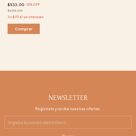
$533.00
-
15
%
OFF
$628.00
3
x
$177.67
sin intereses
Comprar
NEWSLETTER
Regístrate y recibe nuestras ofertas.