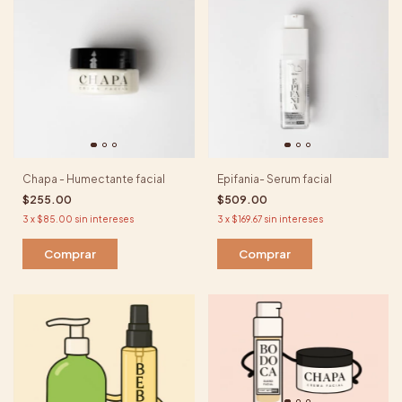
Chapa - Humectante facial
Epifania- Serum facial
$255.00
$509.00
3
x
$85.00
sin intereses
3
x
$169.67
sin intereses
Comprar