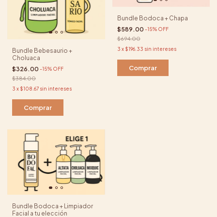
Bundle Bodoca + Chapa
$589.00
-
15
%
OFF
$694.00
3
x
$196.33
sin intereses
Bundle Bebesaurio +
Choluaca
$326.00
-
15
%
OFF
$384.00
3
x
$108.67
sin intereses
Bundle Bodoca + Limpiador
Facial a tu elección