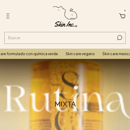
0
rmulado con química verde
Skin care vegano
Skin care mexicano
Inicio
.
.
.
Mixta
MIXTA