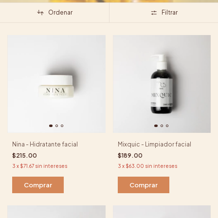
Ordenar
Filtrar
Nina - Hidratante facial
Mixquic - Limpiador facial
$215.00
$189.00
3
x
$71.67
sin intereses
3
x
$63.00
sin intereses
Comprar
Comprar