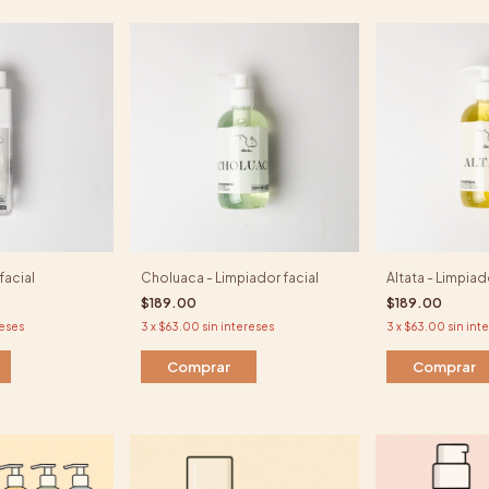
facial
Choluaca - Limpiador facial
Altata - Limpiad
$189.00
$189.00
reses
3
x
$63.00
sin intereses
3
x
$63.00
sin int
Comprar
Comprar