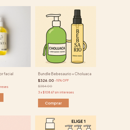
or facial
Bundle Bebesaurio + Choluaca
$326.00
-
15
%
OFF
$384.00
ereses
3
x
$108.67
sin intereses