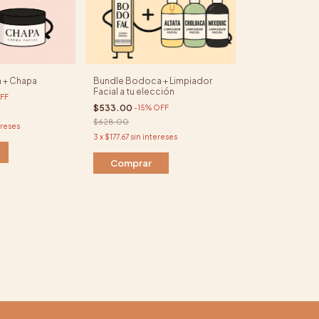
 + Chapa
Bundle Bodoca + Limpiador
Facial a tu elección
FF
$533.00
-
15
%
OFF
$628.00
ereses
3
x
$177.67
sin intereses
Comprar