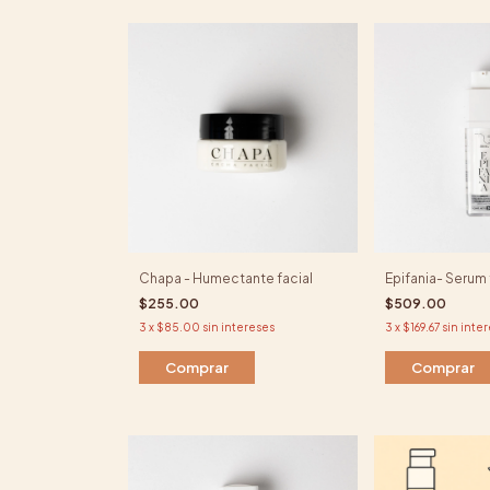
Chapa - Humectante facial
Epifania- Serum 
$255.00
$509.00
3
x
$85.00
sin intereses
3
x
$169.67
sin inte
Comprar