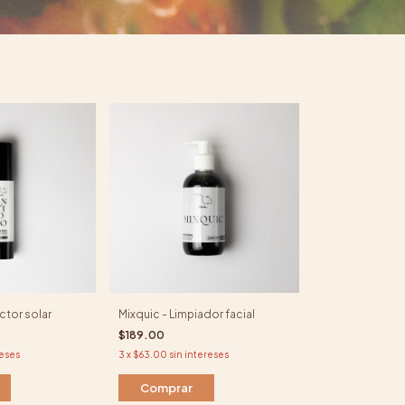
ctor solar
Mixquic - Limpiador facial
$189.00
reses
3
x
$63.00
sin intereses
Comprar