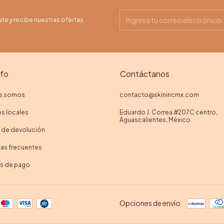
ate y recibe nuestras ofertas.
nfo
Contáctanos
s somos
contacto@skinincmx.com
s locales
Eduardo J. Correa #207C centro,
Aguascalientes, México
a de devolución
as frecuentes
as de pago
Opciones de envío