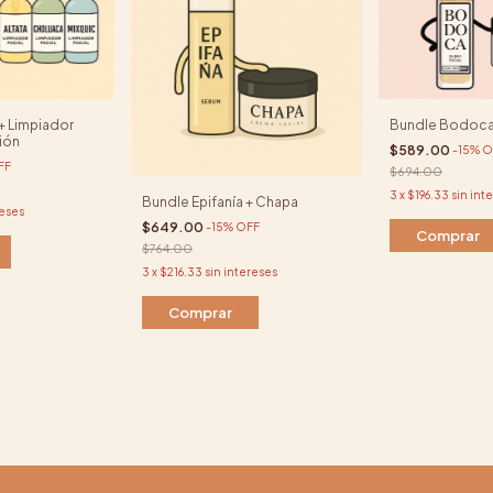
 + Limpiador
Bundle Bodoca
ción
$589.00
-
15
%
O
FF
$694.00
3
x
$196.33
sin int
Bundle Epifanía + Chapa
reses
$649.00
-
15
%
OFF
$764.00
3
x
$216.33
sin intereses