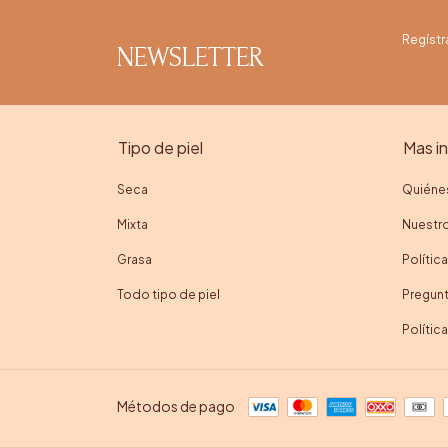
Regístr
NEWSLETTER
Tipo de piel
Mas i
Seca
Quiéne
Mixta
Nuestro
Grasa
Polític
Todo tipo de piel
Pregunt
Polític
Métodos de pago