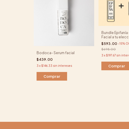
Bundle Epifanía
Facial a tu elec
$593.00
-
15
%
O
$698.00
Bodoca- Serum facial
3
x
$197.67
sin inte
$439.00
Comprar
3
x
$146.33
sin intereses