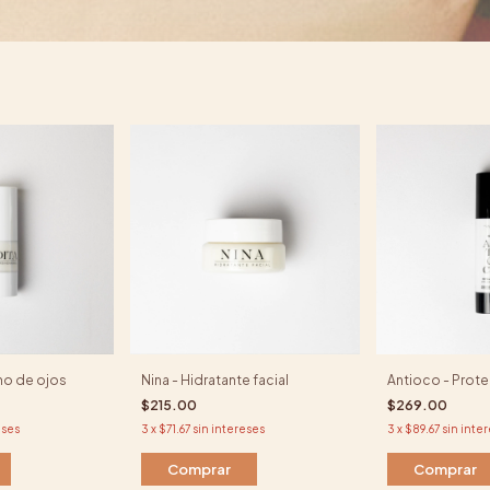
rno de ojos
Nina - Hidratante facial
Antioco - Prote
$215.00
$269.00
eses
3
x
$71.67
sin intereses
3
x
$89.67
sin inte
Comprar
Comprar