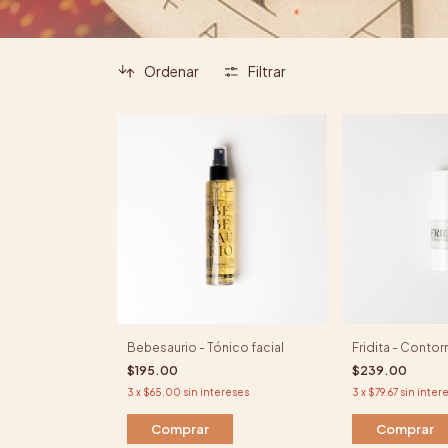
Ordenar
Filtrar
Bebesaurio - Tónico facial
Fridita - Conto
$195.00
$239.00
3
x
$65.00
sin intereses
3
x
$79.67
sin inter
Comprar
Comprar